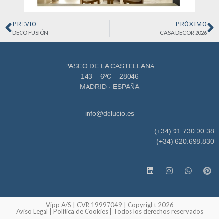
PREVIO
PRÓXIMO
DECO FUSIÓN
CASA DECOR 2026
PASEO DE LA CASTELLANA
143 – 6ºC 28046
MADRID · ESPAÑA
info@delucio.es
(+34) 91 730.90.38
(+34) 620.698.830
Vipp A/S | CVR 19997049 | Copyright 2026
Aviso Legal
|
Política de Cookies
| Todos los derechos reservados