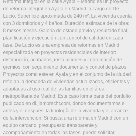
143 – 6ºC 28046
MADRID · ESPAÑA
info@delucio.es
(+34) 91 730.90.38
(+34) 620.698.830
Vipp A/S | CVR 19997049 | Copyright 2026
Aviso Legal
|
Política de Cookies
| Todos los derechos reservados