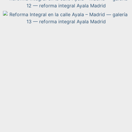
PROYECTO ANTERIOR
PRÓXIMO PROYECTO
Reforma Integral calle Velazquez 2 -Madrid
Reforma Integral en la calle Nuñez de Balboa 2 – Madrid
Reforma Integral en la calle Ayala – Madrid es un proyecto
de reforma integral en Ayala en Madrid, a cargo de De
Lucio. Superficie aproximada de 240 m². La vivienda cuenta
con 3 dormitorios y 4 baños. Duración estimada de la obra:
8 meses meses. Galería de estado previo y resultado final,
planificación y ejecución con control de calidad en cada