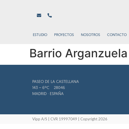
ESTUDIO
PROYECTOS
NOSOTROS
CONTACTO
Barrio Arganzuela
PASEO DE LA CASTELLANA
143 – 6ºC 28046
MADRID · ESPAÑA
Vipp A/S | CVR 19997049 | Copyright 2026