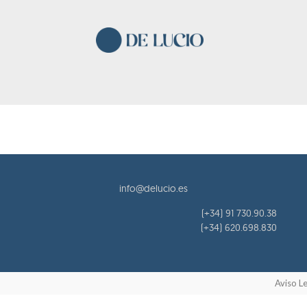
info@delucio.es
(+34) 91 730.90.38
(+34) 620.698.830
Aviso L